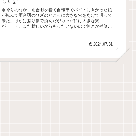
した話
雨降りのなか、雨合羽を着て自転車でバイトに向かった娘
が転んで雨合羽のひざのところに大きな穴をあけて帰って
来た。けがは擦り傷で済んだがカッパには大きな穴
が・・・。まだ新しいからもったいないので何とか補修し
て私が使ってみようか。。。
2024.07.31