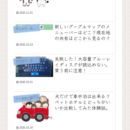
2020.11.01
新しいグーグルマップのメ
イデア・応急処置・問題解決
ア
ニューバーはどこ？現在地
の共有はどこから見るの？
2020.10.23
失敗した！大容量ブルーレ
イデア・応急処置・問題解決
ア
イディスクが読込めない。
買う前に注意！
2020.10.21
犬だけで車中泊は出来る？
イデア・応急処置・問題解決
ア
ペットホテルとどっちがい
いか比較してみた体験談。
2020.10.10