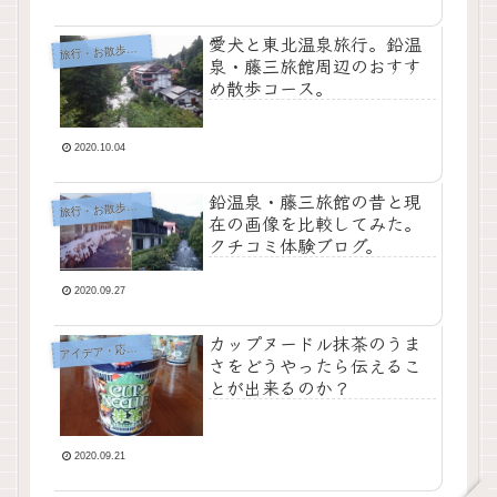
愛犬と東北温泉旅行。鉛温
行・お散歩・おでかけ
旅
泉・藤三旅館周辺のおすす
め散歩コース。
2020.10.04
鉛温泉・藤三旅館の昔と現
行・お散歩・おでかけ
旅
在の画像を比較してみた。
クチコミ体験ブログ。
2020.09.27
カップヌードル抹茶のうま
イデア・応急処置・問題解決
ア
さをどうやったら伝えるこ
とが出来るのか？
2020.09.21