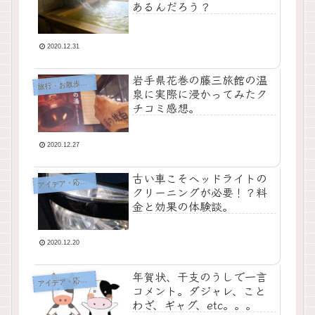
あるんだろう？
2020.12.31
岩手県花巻の藤三旅館の温
行・お散歩・おでかけ
旅
泉に実際に浸かってみたク
チコミ感想。
2020.12.27
古い車こそヘッドライトの
イデア・応急処置・問題解決
ア
クリーニングが必要！？料
金と効果の体験談。
2020.12.20
年賀状、干支のうしで一言
イデア・応急処置・問題解決
ア
コメント。ダジャレ、こと
わざ、ギャグ、etc。。。