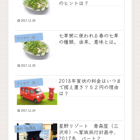
のヒントは？
2017.11.29
七草粥に使われる春の七草
イデア・応急処置・問題解決
ア
の種類、由来、意味とは。
2017.11.28
2018年賀状の料金はいつま
イデア・応急処置・問題解決
ア
で据え置き？５２円の理由
は？
2017.11.24
星野リゾート 青森屋（三
行・お散歩・おでかけ
旅
沢市）へ家族旅行計画中、
2017冬 パート２