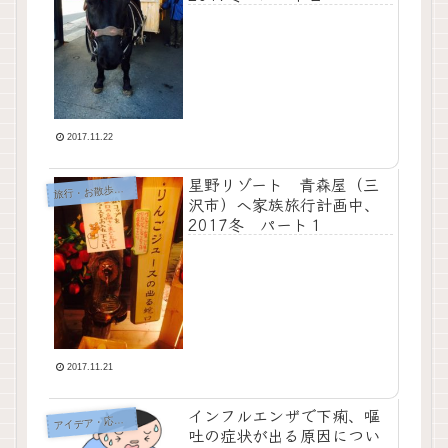
2017.11.22
星野リゾート 青森屋（三
行・お散歩・おでかけ
旅
沢市）へ家族旅行計画中、
2017冬 パート１
2017.11.21
インフルエンザで下痢、嘔
イデア・応急処置・問題解決
ア
吐の症状が出る原因につい