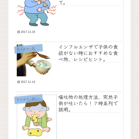
て。
2017.11.16
インフルエンザで子供の食
イデア・応急処置・問題解決
ア
欲がない時におすすめな食
べ物、レシピヒント。
2017.11.14
嘔吐物の処理方法、突然子
イデア・応急処置・問題解決
ア
供が吐いたら！？時系列で
説明。