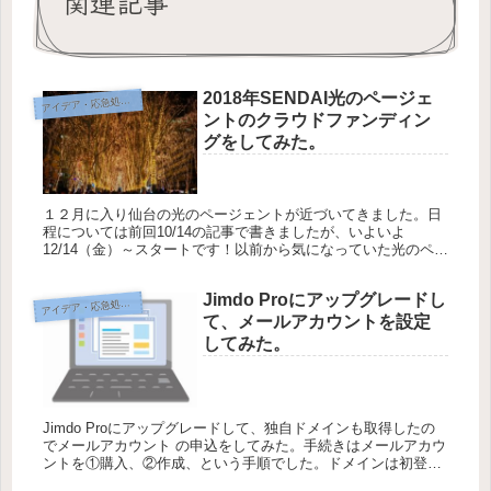
関連記事
2018年SENDAI光のページェ
イデア・応急処置・問題解決
ア
ントのクラウドファンディン
グをしてみた。
１２月に入り仙台の光のページェントが近づいてきました。日
程については前回10/14の記事で書きましたが、いよいよ
12/14（金）～スタートです！以前から気になっていた光のペー
ジェントのクラウドファンディング。初めての経験でしたが頑
張ってチャ...
Jimdo Proにアップグレードし
イデア・応急処置・問題解決
ア
て、メールアカウントを設定
してみた。
Jimdo Proにアップグレードして、独自ドメインも取得したの
でメールアカウント の申込をしてみた。手続きはメールアカウ
ントを①購入、②作成、という手順でした。ドメインは初登録
時無料だけれどメールアカウントの料金は別で購入が必要で