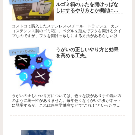
ア
ルゴミ箱のふたを開けっぱな
しにするやり方とか機能につ
いて。
コストコで購入したステンレス-スチール トラッシュ カン
（ステンレス製のゴミ箱）。ペダルを踏んでフタを開けるタイ
プなのですが、フタを開けっ放しにする方法があるらしいけれ
ど、箱に書いてある英語とイラストだけでは良く分からない！
でも頑張ってアレ...
うがいの正しいやり方と効果
イデア・応急処置・問題解決
ア
を高める工夫。
うがいの正しいやり方については、色々な説があり手の洗い方
のように統一性がありません。毎年色々なうがいネタがネット
に登場するが、これは厚生労働省などで"これ！"といったマニ
ュアルが示されていないからだと思う。研究はあちこちでされ
ていてデータは...