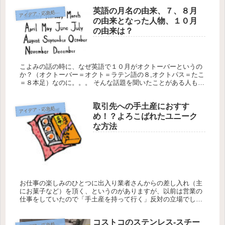
す。 初...
英語の月名の由来、７、８月
イデア・応急処置・問題解決
ア
の由来となった人物、１０月
の由来は？
こよみの話の時に、なぜ英語で１０月がオクトーバーというの
か？（オクトーバー＝オクト＝ラテン語の８,オクトパス＝たこ
＝８本足）なのに。。。 そんな話題を聞いたことがある人もい
ると思うけど、確か「昔、ローマの偉人が自分の名前の月をむ
りやり作った...
取引先への手土産におすす
イデア・応急処置・問題解決
ア
め！？よろこばれたユニーク
な方法
お仕事の楽しみのひとつに出入り業者さんからの差し入れ（主
にお菓子など）を頂く、というのがありますが、以前は営業の
仕事をしていたので「手土産を持って行く」反対の立場でし
た。 手土産は営業戦略的な意味もありますが、もっぱらどんな
手土産がよろこん...
コストコのステンレス-スチー
イデア・応急処置・問題解決