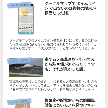
ーバタークッキー...
グーグルマップで タイムライ
イデア・応急処置・問題解決
ア
ン が出ないのは複数の端末が
原因だった話。
グーグルマップのタイムライン機能をオンにしているのに行っ
た場所が記録に残らない、絶対に移動しているのにポイントが
自宅から動かない。「使えないなー」と思っていたけど、ふと
家にWi-Fiのみで使っている古いスマホがあることを思い出しま
した、設定...
車で石ノ森萬画館へ行ってみ
イデア・応急処置・問題解決
ア
たら駐車場が無かった！？で
も、それが良かった話。
宮城県石巻市（いしのまきし）にある石ノ森萬画館（いしのも
りまんがかん）へ行ってみた、マンガを漫画と書かないのは石
ノ森章太郎先生のこだわりらしい。駐車場が分かりにくかった
けれど、おかげで色んな発見があったので町の様子を画像つき
でご紹介するよ。...
換気扇や配電盤からの隙間風
イデア・応急処置・問題解決
ア
対策に良いモノを見つけちゃ