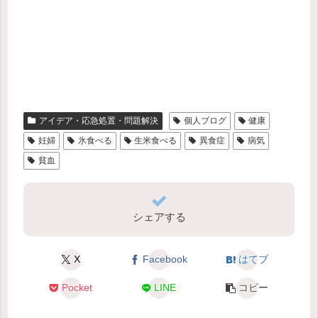
アイデア・応急処置・問題解決
個人ブログ
健康
妊婦
氷食べる
生米食べる
異食症
病気
貧血
シェアする
X
Facebook
はてブ
Pocket
LINE
コピー