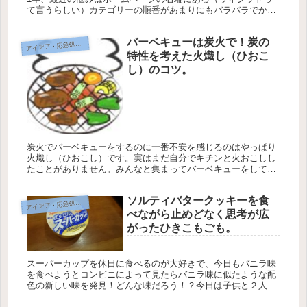
て言うらしい）カテゴリーの順番があまりにもバラバラでかっ
こ悪いこと。順番を並べ替えたい！と思ったがやり方がわから
ない。。。ワード...
バーベキューは炭火で！炭の
イデア・応急処置・問題解決
ア
特性を考えた火熾し（ひおこ
し）のコツ。
炭火でバーベキューをするのに一番不安を感じるのはやっぱり
火熾し（ひおこし）です。実はまだ自分でキチンと火おこしし
たことがありません。みんなと集まってバーベキューをしてい
るといつの間にか誰かが着火しているので何とかなるんだと思
ってしまいますが...
ソルティバタークッキーを食
イデア・応急処置・問題解決
ア
べながら止めどなく思考が広
がったひきこもごも。
スーパーカップを休日に食べるのが大好きで、今日もバニラ味
を食べようとコンビニによって見たらバニラ味に似たような配
色の新しい味を発見！どんな味だろう！？今日は子供と２人で
留守番だったので味見をしようとバニラと新しい味のソルティ