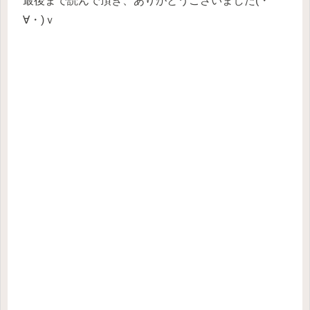
最後まで読んで頂き、ありがとうございました(・
∀・)ｖ