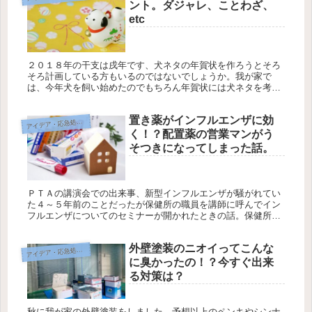
ント。ダジャレ、ことわざ、
etc
２０１８年の干支は戌年です、犬ネタの年賀状を作ろうとそろ
そろ計画している方もいるのではないでしょうか。我が家で
は、今年犬を飼い始めたのでもちろん年賀状には犬ネタを考え
ていますが、なかなか良いネタが見つかりません。どんなネタ
で攻めようか悩んで...
置き薬がインフルエンザに効
イデア・応急処置・問題解決
ア
く！？配置薬の営業マンがう
そつきになってしまった話。
ＰＴＡの講演会での出来事、新型インフルエンザが騒がれてい
た４～５年前のことだったが保健所の職員を講師に呼んでイン
フルエンザについてのセミナーが開かれたときの話。保健所の
講師はとても詳しくインフルエンザについて解説をしてくれ
て、予防対策や感染...
外壁塗装のニオイってこんな
イデア・応急処置・問題解決
ア
に臭かったの！？今すぐ出来
る対策は？
秋に我が家の外壁塗装をしました。予想以上のペンキやシンナ