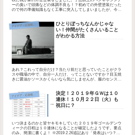
ーの臭いで頭痛などの体調不良も！？初めての外壁塗装だった
ので何の準備知識もなく工事に突入してしまいましたが、今す
ぐ出来る対策はないか、考えたり調べて試したりした体験談を
書いてみます。 ...
ひとりぼっちなんかじゃな
イデア・応急処置・問題解決
ア
い！仲間がたくさんいること
がわかる方法
あれ？これって自分だけ？当たり前だと思っていたことがクラ
スや職場の中で、自分一人だけ、ってことないですか？目玉焼
きに醤油かソースかくらいなら気にしませんが、服のセンスや
好みが少数派だったり、映画やドラマの感想が人と違っていた
り”みんなちがっ...
決定！２０１９年ＧＷは１０
イデア・応急処置・問題解決
ア
連休！１０月２２日（火）も
祝日に？
いつ決まるのかと皆ヤキモキしていた２０１９年ゴールデンウ
ィークの日程は１０連休になることが確定したようです。要点
のみ、簡潔に書くよ！ ※2019.2.26追記あり「発表はいつ？」