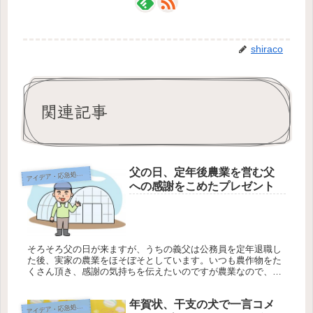
shiraco
関連記事
父の日、定年後農業を営む父
イデア・応急処置・問題解決
ア
への感謝をこめたプレゼント
そろそろ父の日が来ますが、うちの義父は公務員を定年退職し
た後、実家の農業をほそぼそとしています。いつも農作物をた
くさん頂き、感謝の気持ちを伝えたいのですが農業なので、父
の日の定番アイテムはあまり合いません。 しかし、全国的には
同じような方も...
年賀状、干支の犬で一言コメ
イデア・応急処置・問題解決
ア