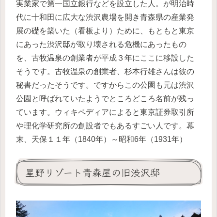
実業家で第一国立銀行などを設立した人。が明治時
代に十和田に広大な渋沢農場を開き青森県の産業発
展の礎を築いた（看板より）ために、もともと東京
にあった渋沢邸が取り壊される危機にあったもの
を、古牧温泉の創業者が平成３年にここに移設した
そうです。古牧温泉の創業者、杉本行雄さんは彼の
秘書だったそうです。ですからこの公園も元は渋沢
公園と呼ばれていたようでところどころ名前が残っ
ています。ウィキペディアによると東京証券取引所
や理化学研究所の創設者でもあるすごい人です。幕
末、天保１１年（1840年）～昭和6年（1931年）
星野リゾート青森屋の旧渋沢邸