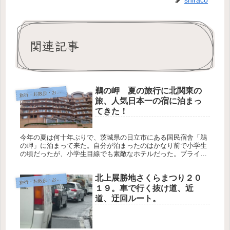
shiraco
関連記事
鵜の岬 夏の旅行に北関東の
旅
行・お散歩・おでかけ
旅、人気日本一の宿に泊まっ
てきた！
今年の夏は何十年ぶりで、茨城県の日立市にある国民宿舎「鵜
の岬」に泊まって来た。自分が泊まったのはかなり前で小学生
の頃だったが、小学生目線でも素敵なホテルだった。プライベ
ートビーチがあって、大きな屋外プールがあって、階段のよう
なところを水が流...
北上展勝地さくらまつり２０
旅
行・お散歩・おでかけ
１９。車で行く抜け道、近
道、迂回ルート。