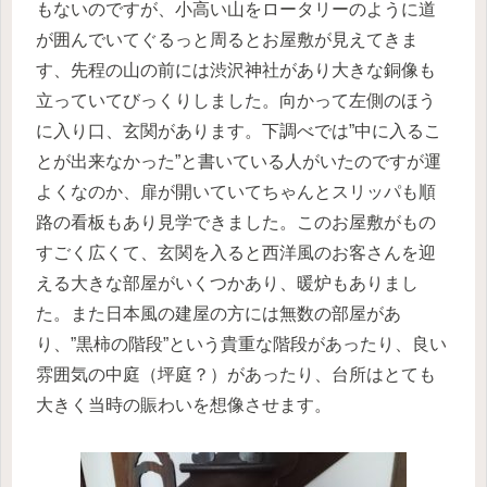
もないのですが、小高い山をロータリーのように道
が囲んでいてぐるっと周るとお屋敷が見えてきま
す、先程の山の前には渋沢神社があり大きな銅像も
立っていてびっくりしました。向かって左側のほう
に入り口、玄関があります。下調べでは”中に入るこ
とが出来なかった”と書いている人がいたのですが運
よくなのか、扉が開いていてちゃんとスリッパも順
路の看板もあり見学できました。このお屋敷がもの
すごく広くて、玄関を入ると西洋風のお客さんを迎
える大きな部屋がいくつかあり、暖炉もありまし
た。また日本風の建屋の方には無数の部屋があ
り、”黒柿の階段”という貴重な階段があったり、良い
雰囲気の中庭（坪庭？）があったり、台所はとても
大きく当時の賑わいを想像させます。