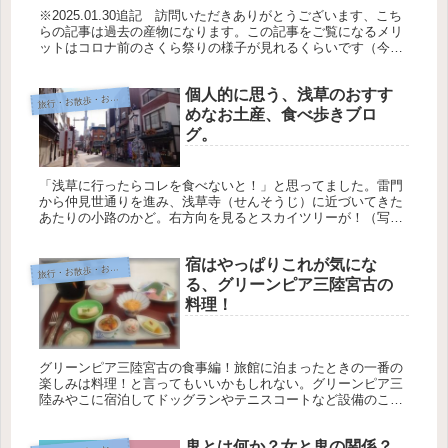
※2025.01.30追記 訪問いただきありがとうございます、こち
らの記事は過去の産物になります。この記事をご覧になるメリ
ットはコロナ前のさくら祭りの様子が見れるくらいです（今は
こいのぼりとか無くなりましたし）。このブログを削除しよう
と思い...
個人的に思う、浅草のおすす
旅
行・お散歩・おでかけ
めなお土産、食べ歩きブロ
グ。
「浅草に行ったらコレを食べないと！」と思ってました。雷門
から仲見世通りを進み、浅草寺（せんそうじ）に近づいてきた
あたりの小路のかど。右方向を見るとスカイツリーが！（写
真）。この交差点におすすめのスイーツ屋が写っていますが分
かりますか？海外の...
宿はやっぱりこれが気にな
旅
行・お散歩・おでかけ
る、グリーンピア三陸宮古の
料理！
グリーンピア三陸宮古の食事編！旅館に泊まったときの一番の
楽しみは料理！と言ってもいいかもしれない。グリーンピア三
陸みやこに宿泊してドッグランやテニスコートなど設備のこと
をブログに書いてみたけれど、やっぱり食事のことは気になる
よね、と思ったの...
鬼とは何か？女と鬼の関係？