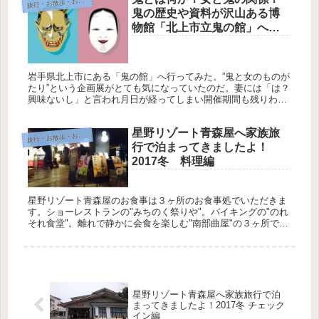
旅
行・お散歩・おでかけ
鬼の歴史や資料が沢山ある博
物館「北上市立鬼の館」へ行
ってきた。
岩手県北上市にある「鬼の館」へ行ってみた。”鬼と女のものが
たり”という企画展がとても気になっていたのだ。妻には「は？
興味ないし」と言われ月日が経ってしまい開催期間も残りわず
かというところだったが、1人の時間が出来たので足を運んで
みた。 全国...
星野リゾート青森屋へ家族旅
旅
行・お散歩・おでかけ
行で泊まってきましたよ！
2017冬 料理編
星野リゾート青森屋のお食事は３ヶ所のお食事処でいただきま
す。ショーレストランの"みちのく祭りや"。バイキングの"のれ
それ食堂"。離れで静かに会食を楽しむ"南部曲屋"の３ヶ所で
す、それから２次会的に楽しめる、"ヨッテマレ酒場"がありま
すが、単...
星野リゾート青森屋へ家族旅行で泊
まってきましたよ！2017冬 チェック
イン編