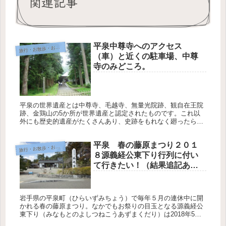
関連記事
平泉中尊寺へのアクセス
旅
行・お散歩・おでかけ
（車）と近くの駐車場、中尊
寺のみどころ。
平泉の世界遺産とは中尊寺、毛越寺、無量光院跡、観自在王院
跡、金鶏山の5か所が世界遺産と認定されたものです。これ以
外にも歴史的遺産がたくさんあり、史跡をもれなく廻ったら１
日ではとても廻れないでしょう。なかでも中心となっている中
尊寺、金色堂を楽...
平泉 春の藤原まつり２０１
旅
行・お散歩・おでかけ
８源義経公東下り行列に付い
て行きたい！（結果追記あ
り）
岩手県の平泉町（ひらいずみちょう）で毎年５月の連休中に開
かれる春の藤原まつり。なかでもお祭りの目玉となる源義経公
東下り（みなもとのよしつねこうあずまくだり）は2018年5月3
日（木）に開かれます。今日はこの源義経公東下り行列のルー