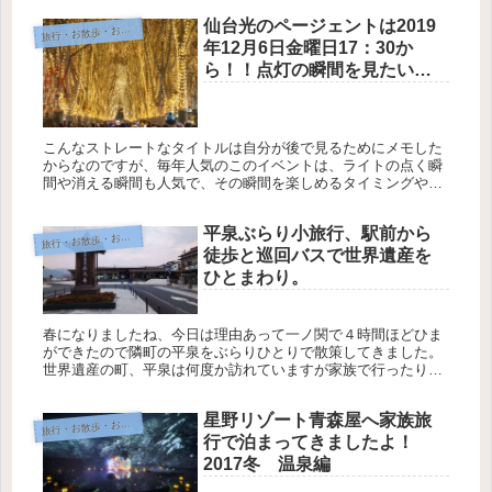
トやタイム...
仙台光のページェントは2019
旅
行・お散歩・おでかけ
年12月6日金曜日17：30か
ら！！点灯の瞬間を見たい人
へ！
こんなストレートなタイトルは自分が後で見るためにメモした
からなのですが、毎年人気のこのイベントは、ライトの点く瞬
間や消える瞬間も人気で、その瞬間を楽しめるタイミングやス
ポットについて書いてみました。もうちょっと詳しく書いてみ
るよ！
平泉ぶらり小旅行、駅前から
旅
行・お散歩・おでかけ
徒歩と巡回バスで世界遺産を
ひとまわり。
春になりましたね、今日は理由あって一ノ関で４時間ほどひま
ができたので隣町の平泉をぶらりひとりで散策してきました。
世界遺産の町、平泉は何度か訪れていますが家族で行ったりす
ると、ゆっくり見れないものです。平泉駅前に車を止めて徒
歩、巡回バスを使っ...
星野リゾート青森屋へ家族旅
旅
行・お散歩・おでかけ
行で泊まってきましたよ！
2017冬 温泉編