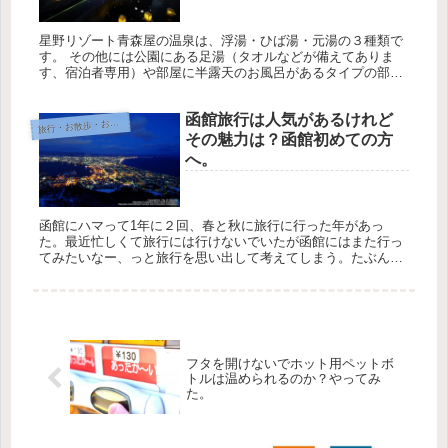
星野リゾート青森屋の温泉は、浮湯・ひば湯・元湯の３種類で
す。 その他には公園にある足湯（タオルなどが備えてありま
す、宿泊者専用）や部屋に半露天のお風呂があるタイプの部屋
もあります。 温泉はアルカリ単純泉でトロみのあるような、肌
がすべすべにな...
函館旅行は人気があるけれど
旅
行・お散歩・おでかけ
その魅力は？函館初めての方
へ。
函館にハマって1年に２回、春と秋に旅行に行った年があっ
た。最近忙しくて旅行には行けないでいたが函館にはまた行っ
てみたいなー、っと旅行を思い出して考えてしまう。たぶん函
館に行ったことがある人誰もが思うのではないだろうか？なん
でだろう？函館の魅...
フタを開けないでホット用ペットボ
トルは温められるのか？やってみ
た。