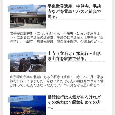
きました。茨城県...
平泉世界遺産、中尊寺、毛越
旅
行・お散歩・おでかけ
寺などを電車とバスと徒歩で
周る。
岩手県西磐井郡（にしいわいぐん）平泉町（ひらいずみちょ
う）にある世界遺産の遺跡群。平泉の世界遺産とは中尊寺（金
色堂）、毛越寺、無量光院跡、観自在王院跡、金鶏山の5か所
です。これらをぐるっと見て回れるように平泉町内にはいろい
ろな交通機関が用意...
山寺（立石寺）旅紀行～山形
旅
行・お散歩・おでかけ
県山寺を家族で登る。
山形県山形市の北端にある立石寺（通称：山寺）へ３月に家族
旅行に行ってきました、今は７月だけどあの頃は寒の戻りで雪
が降っていたんだよな～なんてアルバム見ながら思い出してい
たら懐かしくなって来たので旅行記をつらつらと書いてみる
よ。愛犬ワンちゃん...
函館旅行は人気があるけれど
旅
行・お散歩・おでかけ
その魅力は？函館初めての方
へ。