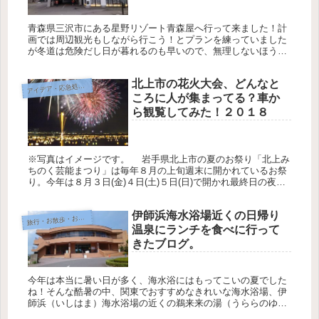
青森県三沢市にある星野リゾート青森屋へ行って来ました！計
画では周辺観光もしながら行こう！とプランを練っていました
が冬道は危険だし日が暮れるのも早いので、無理しないほうが
いいだろうってことで、周辺観光はそこそこに早々にチェック
インして宿を楽し...
北上市の花火大会、どんなと
イデア・応急処置・問題解決
ア
ころに人が集まってる？車か
ら観覧してみた！２０１８
※写真はイメージです。 岩手県北上市の夏のお祭り「北上み
ちのく芸能まつり」は毎年８月の上旬週末に開かれているお祭
り。今年は８月３日(金)４日(土)５日(日)で開かれ最終日の夜は
花火大会が行われた。今年は直前までの大雨で開催が危ぶまれ
ました...
伊師浜海水浴場近くの日帰り
旅
行・お散歩・おでかけ
温泉にランチを食べに行って
きたブログ。
今年は本当に暑い日が多く、海水浴にはもってこいの夏でした
ね！そんな酷暑の中、関東でおすすめなきれいな海水浴場、伊
師浜（いしはま）海水浴場の近くの鵜来来の湯（うららのゆ）
という日帰り温泉施設に行ってランチを食べてお風呂に入って