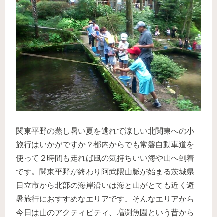
関東平野の蒸し暑い夏を逃れて涼しい北関東への小
旅行はいかがですか？都内からでも常磐自動車道を
使って２時間も走れば風の気持ちいい
海や山
へ到着
です。関東平野が終わり阿武隈山脈が始まる茨城県
日立市から北部の海岸沿いは海と山がとても近く避
暑旅行におすすめなエリアです。そんなエリアから
今日は山のアクティビティ、増渕魚園という昔から