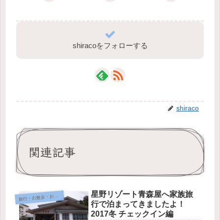
shiracoをフォローする
shiraco
関連記事
星野リゾート青森屋へ家族旅
旅
行・お散歩・おでかけ
行で泊まってきましたよ！
2017冬 チェックイン編